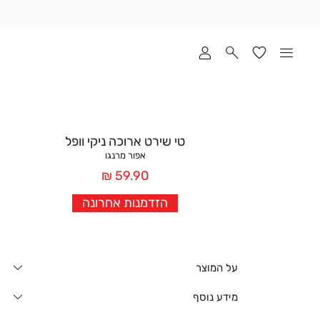
שלוח
ד
מי
סקים
ומך
כירה
אדר
טי שירט ארוכה ניקי וופל
(1
אפור מרנגו
מחיר
59.90 ₪
אחרי
הזדמנות אחרונה
הנחה
על המוצר
מידע נוסף