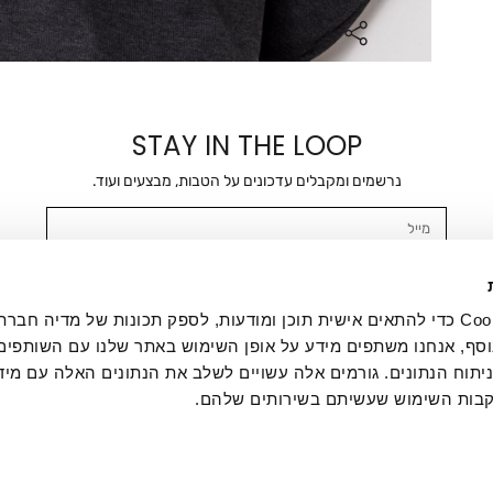
STAY IN THE LOOP
נרשמים ומקבלים עדכונים על הטבות, מבצעים ועוד.
מייל
אשר/ת ומסכימ/ה לקבלת דיוור ישיר, הודעות ופרסומים שיווקיים בכלל פרטי הקשר 
SMS ועוד. המידע ייאסף בהתאם למדיניות הפרטיות של החברה. "
במדיניות הפרטיות
".
אנחנו משתמשים בקובצי Cookie כדי להתאים אישית תוכן ומודעות, לספק תכונות של מדיה
סף, אנחנו משתפים מידע על אופן השימוש באתר שלנו עם השותפים
תוח הנתונים. גורמים אלה עשויים לשלב את הנתונים האלה עם מיד
בות השימוש שעשיתם בשירותים שלהם.
ת לקוחות
ההזמנות שלי
אודות
משלוחים
תקנון
מדיניות פרטי
דרושים
ביטול עסקה
מתנות לעסקים
תקנון גיפט קארד