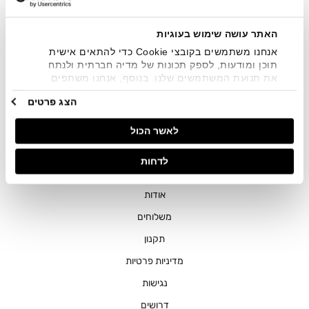
שיווקיים בכלל פרטי הקשר המצויים בידי החברה ובכלל זה דוא"ל
SMS ועוד. המידע ייאסף בהתאם למדיניות הפרטיות של החברה.
"
צפייה במדיניות הפרטיות
".
האתר עושה שימוש בעוגיות
אנחנו משתמשים בקובצי Cookie כדי להתאים אישית
תוכן ומודעות, לספק תכונות של מדיה חברתית ולנתח
את תנועת המשתמשים שלנו. בנוסף, אנחנו משתפים
מידע על אופן השימוש באתר שלנו עם השותפים שלנו
הצג פרטים
מתחומי המדיה החברתית, הפרסום וניתוח הנתונים.
גורמים אלה עשויים לשלב את הנתונים האלה עם מידע
חנויות
לאשר הכול
אחר שסיפקתם או שהם אספו בעקבות השימוש שעשיתם
בשירותים שלהם.
שירות לקוחות
לדחות
ההזמנות שלי
אודות
משלוחים
תקנון
מדיניות פרטיות
נגישות
דרושים