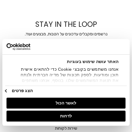
STAY IN THE LOOP
נרשמים ומקבלים עדכונים על הטבות, מבצעים ועוד.
מייל
אני מאשר/ת ומסכימ/ה לקבלת דיוור ישיר, הודעות ופרסומים
האתר עושה שימוש בעוגיות
שיווקיים בכלל פרטי הקשר המצויים בידי החברה ובכלל זה דוא"ל
SMS ועוד. המידע ייאסף בהתאם למדיניות הפרטיות של החברה.
אנחנו משתמשים בקובצי Cookie כדי להתאים אישית
"
צפייה במדיניות הפרטיות
".
תוכן ומודעות, לספק תכונות של מדיה חברתית ולנתח
את תנועת המשתמשים שלנו. בנוסף, אנחנו משתפים
מידע על אופן השימוש באתר שלנו עם השותפים שלנו
הצג פרטים
מתחומי המדיה החברתית, הפרסום וניתוח הנתונים.
גורמים אלה עשויים לשלב את הנתונים האלה עם מידע
לאשר הכול
אחר שסיפקתם או שהם אספו בעקבות השימוש שעשיתם
בשירותים שלהם.
לדחות
חנויות
שירות לקוחות