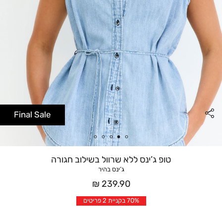
Final Sale
טופ ג’ינס ללא שרוול בשילוב חגורה
ג’ינס בהיר
מחיר
239.90 ₪
אחרי
70% בקניית 2 פריטים
הנחה