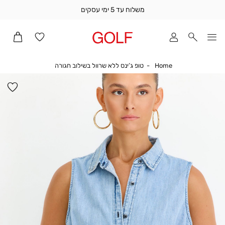
משלוח עד 5 ימי עסקים
שלוח
ד
מי
סקים
Home
טופ ג’ינס ללא שרוול 
Home
טופ ג’ינס ללא שרוול בשילוב חגורה
ומך
כירה
הו
אדר
למ
(1