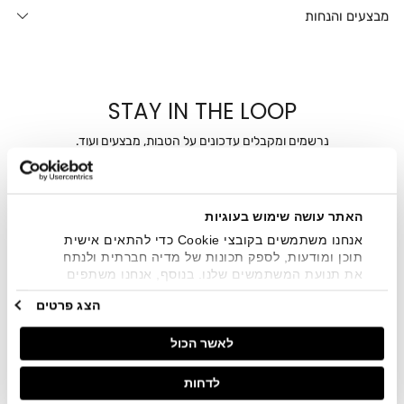
מבצעים והנחות
STAY IN THE LOOP
נרשמים ומקבלים עדכונים על הטבות, מבצעים ועוד.
מייל
האתר עושה שימוש בעוגיות
אני מאשר/ת ומסכימ/ה לקבלת דיוור ישיר, הודעות ופרסומים
שיווקיים בכלל פרטי הקשר המצויים בידי החברה ובכלל זה דוא"ל
אנחנו משתמשים בקובצי Cookie כדי להתאים אישית
SMS ועוד. המידע ייאסף בהתאם למדיניות הפרטיות של החברה.
תוכן ומודעות, לספק תכונות של מדיה חברתית ולנתח
"
צפייה במדיניות הפרטיות
".
את תנועת המשתמשים שלנו. בנוסף, אנחנו משתפים
מידע על אופן השימוש באתר שלנו עם השותפים שלנו
הצג פרטים
מתחומי המדיה החברתית, הפרסום וניתוח הנתונים.
גורמים אלה עשויים לשלב את הנתונים האלה עם מידע
לאשר הכול
אחר שסיפקתם או שהם אספו בעקבות השימוש שעשיתם
בשירותים שלהם.
לדחות
חנויות