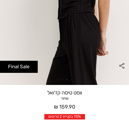
Final Sale
ווסט טיסה קז’ואל
שחור
מחיר
159.90 ₪
אחרי
70% בקניית 2 פריטים
הנחה