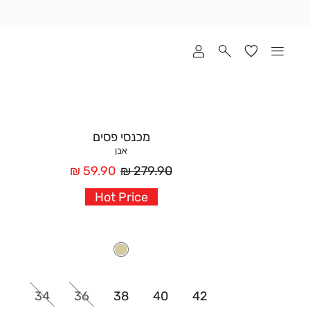
שלוח
ד
מי
סקים
ומך
כירה
אדר
מכנסי פסים
(1
אבן
מחיר
מחיר
59.90 ₪
279.90 ₪
רגיל
אחרי
Hot Price
הנחה
34
36
38
40
42