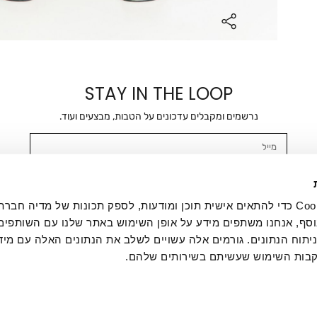
STAY IN THE LOOP
נרשמים ומקבלים עדכונים על הטבות, מבצעים ועוד.
מייל
אשר/ת ומסכימ/ה לקבלת דיוור ישיר, הודעות ופרסומים שיווקיים בכלל פרטי הקשר 
SMS ועוד. המידע ייאסף בהתאם למדיניות הפרטיות של החברה. "
במדיניות הפרטיות
".
אנחנו משתמשים בקובצי Cookie כדי להתאים אישית תוכן ומודעות, לספק תכונות של מדיה
סף, אנחנו משתפים מידע על אופן השימוש באתר שלנו עם השותפים
תוח הנתונים. גורמים אלה עשויים לשלב את הנתונים האלה עם מיד
בות השימוש שעשיתם בשירותים שלהם.
ת לקוחות
ההזמנות שלי
אודות
משלוחים
תקנון
מדיניות פרטי
דרושים
ביטול עסקה
מתנות לעסקים
תקנון גיפט קארד