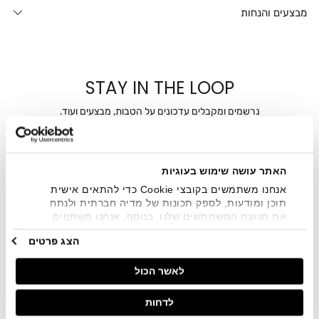
מבצעים והנחות
STAY IN THE LOOP
נרשמים ומקבלים עדכונים על הטבות, מבצעים ועוד.
מייל
האתר עושה שימוש בעוגיות
אני מאשר/ת ומסכימ/ה לקבלת דיוור ישיר, הודעות ופרסומים
שיווקיים בכלל פרטי הקשר המצויים בידי החברה ובכלל זה דוא"ל
אנחנו משתמשים בקובצי Cookie כדי להתאים אישית
SMS ועוד. המידע ייאסף בהתאם למדיניות הפרטיות של החברה.
תוכן ומודעות, לספק תכונות של מדיה חברתית ולנתח
"
צפייה במדיניות הפרטיות
".
את תנועת המשתמשים שלנו. בנוסף, אנחנו משתפים
מידע על אופן השימוש באתר שלנו עם השותפים שלנו
הצג פרטים
מתחומי המדיה החברתית, הפרסום וניתוח הנתונים.
גורמים אלה עשויים לשלב את הנתונים האלה עם מידע
לאשר הכול
אחר שסיפקתם או שהם אספו בעקבות השימוש שעשיתם
בשירותים שלהם.
לדחות
חנויות