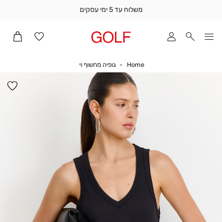
משלוח עד 5 ימי עסקים
שלוח
ד
מי
סקים
Home
גופיה מחשוף וי
Home
גופיה מחשוף וי
ומך
כירה
הו
אדר
למ
(1