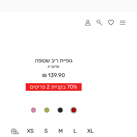
שלוח
ד
מי
סקים
ומך
כירה
אדר
גופיית ריב שטופה
(1
אדום יין
מחיר
139.90 ₪
אחרי
70% בקניית 2 פריטים
הנחה
XS
S
M
L
XL