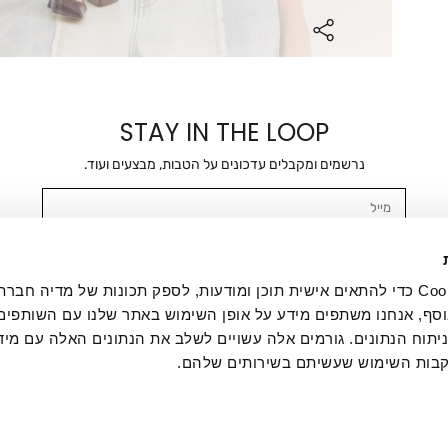
STAY IN THE LOOP
נרשמים ומקבלים עדכונים על הטבות, מבצעים ועוד.
מייל
אשר/ת ומסכימ/ה לקבלת דיוור ישיר, הודעות ופרסומים שיווקיים בכלל פרטי הקשר 
SMS ועוד. המידע ייאסף בהתאם למדיניות הפרטיות של החברה. "
במדיניות הפרטיות
".
אנחנו משתמשים בקובצי Cookie כדי להתאים אישית תוכן ומודעות, לספק תכונות של מדיה
סף, אנחנו משתפים מידע על אופן השימוש באתר שלנו עם השותפים
תוח הנתונים. גורמים אלה עשויים לשלב את הנתונים האלה עם מיד
בות השימוש שעשיתם בשירותים שלהם.
ת לקוחות
ההזמנות שלי
אודות
משלוחים
תקנון
מדיניות פרטי
דרושים
ביטול עסקה
מתנות לעסקים
תקנון גיפט קארד