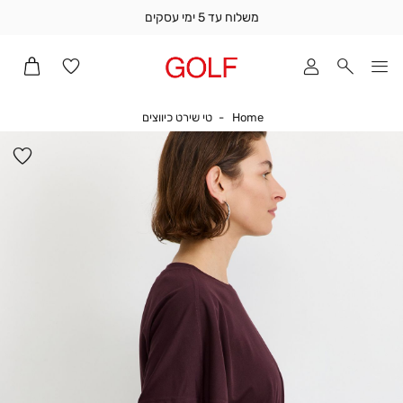
משלוח עד 5 ימי עסקים
שלוח
ד
מי
סקים
Home
טי שירט כיווצים
Home
טי שירט כיווצים
ומך
כירה
הו
אדר
למ
(1