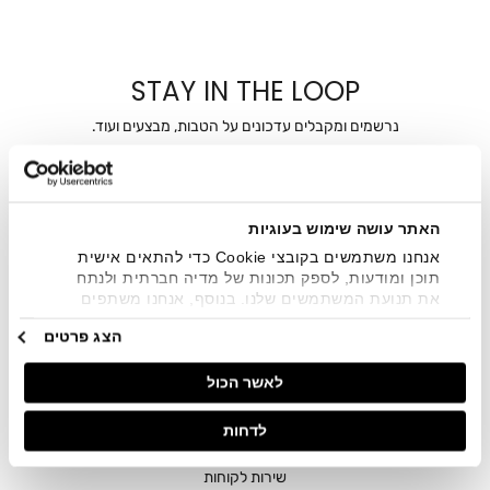
STAY IN THE LOOP
נרשמים ומקבלים עדכונים על הטבות, מבצעים ועוד.
מייל
אני מאשר/ת ומסכימ/ה לקבלת דיוור ישיר, הודעות ופרסומים
האתר עושה שימוש בעוגיות
שיווקיים בכלל פרטי הקשר המצויים בידי החברה ובכלל זה דוא"ל
אנחנו משתמשים בקובצי Cookie כדי להתאים אישית
SMS ועוד. המידע ייאסף בהתאם למדיניות הפרטיות של החברה.
"
צפייה במדיניות הפרטיות
".
תוכן ומודעות, לספק תכונות של מדיה חברתית ולנתח
את תנועת המשתמשים שלנו. בנוסף, אנחנו משתפים
מידע על אופן השימוש באתר שלנו עם השותפים שלנו
הצג פרטים
מתחומי המדיה החברתית, הפרסום וניתוח הנתונים.
גורמים אלה עשויים לשלב את הנתונים האלה עם מידע
לאשר הכול
אחר שסיפקתם או שהם אספו בעקבות השימוש שעשיתם
בשירותים שלהם.
לדחות
חנויות
שירות לקוחות