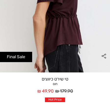
Final Sale
טי שירט כיווצים
חום
מחיר
מחיר
49.90 ₪
179.90 ₪
רגיל
אחרי
Hot Price
הנחה