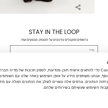
STAY IN THE LOOP
נרשמים ומקבלים עדכונים על הטבות, מבצעים ועוד.
מייל
אשר/ת ומסכימ/ה לקבלת דיוור ישיר, הודעות ופרסומים שיווקיים בכלל פרטי הקשר 
SMS ועוד. המידע ייאסף בהתאם למדיניות הפרטיות של החברה. "
במדיניות הפרטיות
".
אנחנו משתמשים בקובצי Cookie כדי להתאים אישית תוכן ומודעות, לספק תכונות של מדיה
סף, אנחנו משתפים מידע על אופן השימוש באתר שלנו עם השותפים
תוח הנתונים. גורמים אלה עשויים לשלב את הנתונים האלה עם מיד
בות השימוש שעשיתם בשירותים שלהם.
ת לקוחות
ההזמנות שלי
אודות
משלוחים
תקנון
מדיניות פרטי
דרושים
ביטול עסקה
מתנות לעסקים
תקנון גיפט קארד