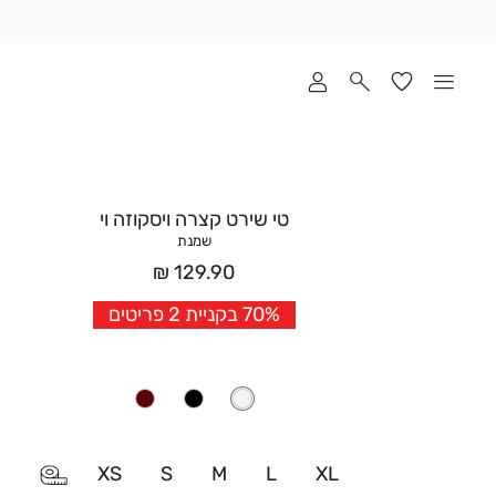
שלוח
ד
מי
סקים
ומך
כירה
אדר
טי שירט קצרה ויסקוזה וי
(1
שמנת
מחיר
129.90 ₪
אחרי
70% בקניית 2 פריטים
הנחה
XS
S
M
L
XL