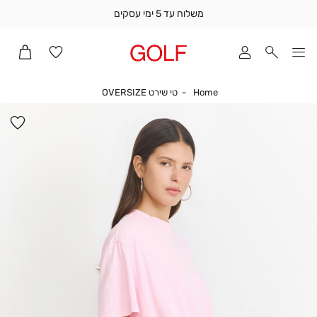
משלוח עד 5 ימי עסקים
שלוח
ד
מי
סקים
Home
טי שירט OVERSIZE
Home
טי שירט OVERSIZE
ומך
כירה
הו
אדר
למ
(1