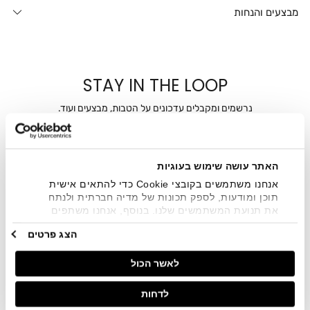
מבצעים והנחות
STAY IN THE LOOP
נרשמים ומקבלים עדכונים על הטבות, מבצעים ועוד.
מייל
האתר עושה שימוש בעוגיות
אני מאשר/ת ומסכימ/ה לקבלת דיוור ישיר, הודעות ופרסומים
שיווקיים בכלל פרטי הקשר המצויים בידי החברה ובכלל זה דוא"ל
אנחנו משתמשים בקובצי Cookie כדי להתאים אישית
SMS ועוד. המידע ייאסף בהתאם למדיניות הפרטיות של החברה.
תוכן ומודעות, לספק תכונות של מדיה חברתית ולנתח
"
צפייה במדיניות הפרטיות
".
את תנועת המשתמשים שלנו. בנוסף, אנחנו משתפים
מידע על אופן השימוש באתר שלנו עם השותפים שלנו
הצג פרטים
מתחומי המדיה החברתית, הפרסום וניתוח הנתונים.
גורמים אלה עשויים לשלב את הנתונים האלה עם מידע
לאשר הכול
אחר שסיפקתם או שהם אספו בעקבות השימוש שעשיתם
בשירותים שלהם.
לדחות
חנויות