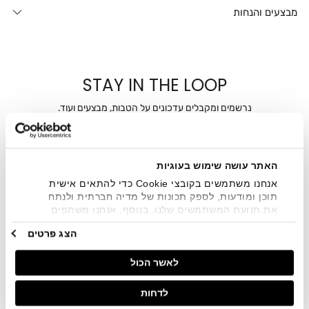
מבצעים והנחות
STAY IN THE LOOP
נרשמים ומקבלים עדכונים על הטבות, מבצעים ועוד.
מייל
האתר עושה שימוש בעוגיות
אני מאשר/ת ומסכימ/ה לקבלת דיוור ישיר, הודעות ופרסומים
שיווקיים בכלל פרטי הקשר המצויים בידי החברה ובכלל זה דוא"ל
אנחנו משתמשים בקובצי Cookie כדי להתאים אישית
SMS ועוד. המידע ייאסף בהתאם למדיניות הפרטיות של החברה.
תוכן ומודעות, לספק תכונות של מדיה חברתית ולנתח
"
צפייה במדיניות הפרטיות
".
את תנועת המשתמשים שלנו. בנוסף, אנחנו משתפים
מידע על אופן השימוש באתר שלנו עם השותפים שלנו
הצג פרטים
מתחומי המדיה החברתית, הפרסום וניתוח הנתונים.
גורמים אלה עשויים לשלב את הנתונים האלה עם מידע
לאשר הכול
אחר שסיפקתם או שהם אספו בעקבות השימוש שעשיתם
בשירותים שלהם.
לדחות
חנויות