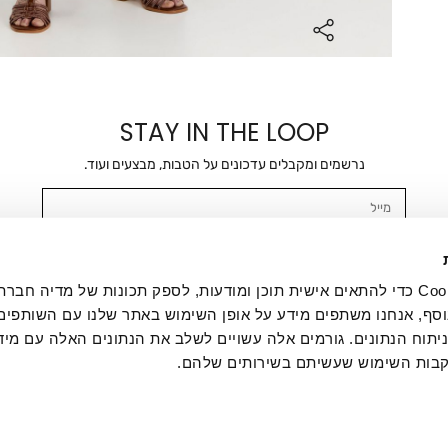
STAY IN THE LOOP
נרשמים ומקבלים עדכונים על הטבות, מבצעים ועוד.
מייל
אשר/ת ומסכימ/ה לקבלת דיוור ישיר, הודעות ופרסומים שיווקיים בכלל פרטי הקשר 
SMS ועוד. המידע ייאסף בהתאם למדיניות הפרטיות של החברה. "
במדיניות הפרטיות
".
אנחנו משתמשים בקובצי Cookie כדי להתאים אישית תוכן ומודעות, לספק תכונות של מדיה
סף, אנחנו משתפים מידע על אופן השימוש באתר שלנו עם השותפים
תוח הנתונים. גורמים אלה עשויים לשלב את הנתונים האלה עם מיד
בות השימוש שעשיתם בשירותים שלהם.
ת לקוחות
ההזמנות שלי
אודות
משלוחים
תקנון
מדיניות פרטי
דרושים
ביטול עסקה
מתנות לעסקים
תקנון גיפט קארד