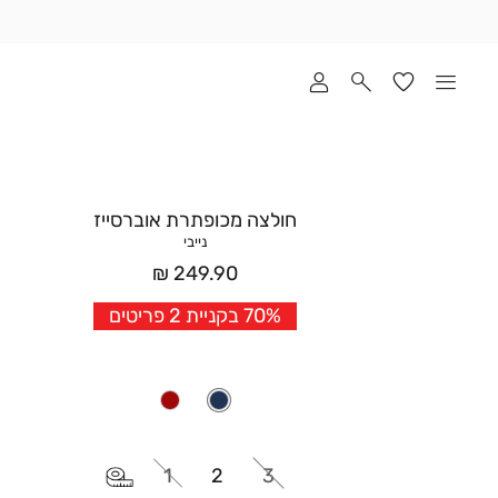
שלוח
ד
מי
סקים
ומך
כירה
אדר
חולצה מכופתרת אוברסייז
(1
נייבי
מחיר
249.90 ₪
אחרי
70% בקניית 2 פריטים
הנחה
1
2
3