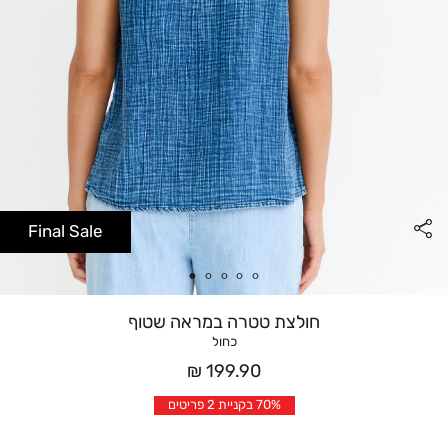
Final Sale
חולצת טטרה במראה שטוף
כחול
מחיר
199.90 ₪
אחרי
70% בקניית 2 פריטים
הנחה