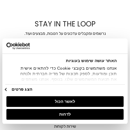
STAY IN THE LOOP
נרשמים ומקבלים עדכונים על הטבות, מבצעים ועוד.
מייל
אני מאשר/ת ומסכימ/ה לקבלת דיוור ישיר, הודעות ופרסומים
האתר עושה שימוש בעוגיות
שיווקיים בכלל פרטי הקשר המצויים בידי החברה ובכלל זה דוא"ל
SMS ועוד. המידע ייאסף בהתאם למדיניות הפרטיות של החברה.
אנחנו משתמשים בקובצי Cookie כדי להתאים אישית
"
צפייה במדיניות הפרטיות
".
תוכן ומודעות, לספק תכונות של מדיה חברתית ולנתח
את תנועת המשתמשים שלנו. בנוסף, אנחנו משתפים
מידע על אופן השימוש באתר שלנו עם השותפים שלנו
הצג פרטים
מתחומי המדיה החברתית, הפרסום וניתוח הנתונים.
גורמים אלה עשויים לשלב את הנתונים האלה עם מידע
לאשר הכול
אחר שסיפקתם או שהם אספו בעקבות השימוש שעשיתם
בשירותים שלהם.
לדחות
חנויות
שירות לקוחות