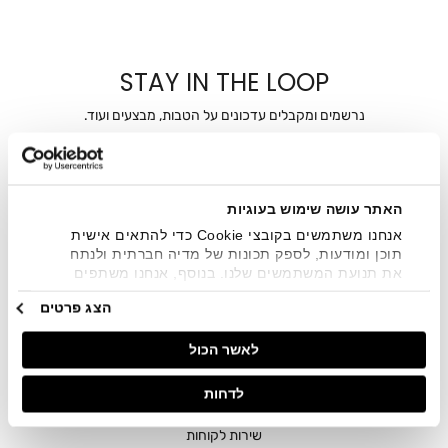
STAY IN THE LOOP
נרשמים ומקבלים עדכונים על הטבות, מבצעים ועוד.
מייל
אני מאשר/ת ומסכימ/ה לקבלת דיוור ישיר, הודעות ופרסומים
האתר עושה שימוש בעוגיות
שיווקיים בכלל פרטי הקשר המצויים בידי החברה ובכלל זה דוא"ל
SMS ועוד. המידע ייאסף בהתאם למדיניות הפרטיות של החברה.
אנחנו משתמשים בקובצי Cookie כדי להתאים אישית
"
צפייה במדיניות הפרטיות
".
תוכן ומודעות, לספק תכונות של מדיה חברתית ולנתח
את תנועת המשתמשים שלנו. בנוסף, אנחנו משתפים
מידע על אופן השימוש באתר שלנו עם השותפים שלנו
הצג פרטים
מתחומי המדיה החברתית, הפרסום וניתוח הנתונים.
גורמים אלה עשויים לשלב את הנתונים האלה עם מידע
לאשר הכול
אחר שסיפקתם או שהם אספו בעקבות השימוש שעשיתם
בשירותים שלהם.
לדחות
חנויות
שירות לקוחות