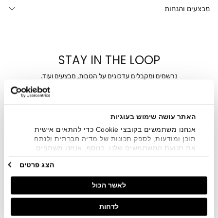
מבצעים והנחות
STAY IN THE LOOP
נרשמים ומקבלים עדכונים על הטבות, מבצעים ועוד.
מייל
האתר עושה שימוש בעוגיות
אני מאשר/ת ומסכימ/ה לקבלת דיוור ישיר, הודעות ופרסומים
שיווקיים בכלל פרטי הקשר המצויים בידי החברה ובכלל זה דוא"ל
אנחנו משתמשים בקובצי Cookie כדי להתאים אישית
SMS ועוד. המידע ייאסף בהתאם למדיניות הפרטיות של החברה.
תוכן ומודעות, לספק תכונות של מדיה חברתית ולנתח
"
צפייה במדיניות הפרטיות
".
את תנועת המשתמשים שלנו. בנוסף, אנחנו משתפים
מידע על אופן השימוש באתר שלנו עם השותפים שלנו
הצג פרטים
מתחומי המדיה החברתית, הפרסום וניתוח הנתונים.
גורמים אלה עשויים לשלב את הנתונים האלה עם מידע
לאשר הכול
אחר שסיפקתם או שהם אספו בעקבות השימוש שעשיתם
בשירותים שלהם.
לדחות
חנויות