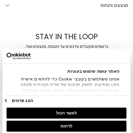
מבצעים והנחות
STAY IN THE LOOP
נרשמים ומקבלים עדכונים על הטבות, מבצעים ועוד.
מייל
האתר עושה שימוש בעוגיות
אני מאשר/ת ומסכימ/ה לקבלת דיוור ישיר, הודעות ופרסומים
שיווקיים בכלל פרטי הקשר המצויים בידי החברה ובכלל זה דוא"ל
אנחנו משתמשים בקובצי Cookie כדי להתאים אישית
SMS ועוד. המידע ייאסף בהתאם למדיניות הפרטיות של החברה.
תוכן ומודעות, לספק תכונות של מדיה חברתית ולנתח
"
צפייה במדיניות הפרטיות
".
את תנועת המשתמשים שלנו. בנוסף, אנחנו משתפים
מידע על אופן השימוש באתר שלנו עם השותפים שלנו
הצג פרטים
מתחומי המדיה החברתית, הפרסום וניתוח הנתונים.
גורמים אלה עשויים לשלב את הנתונים האלה עם מידע
לאשר הכול
אחר שסיפקתם או שהם אספו בעקבות השימוש שעשיתם
בשירותים שלהם.
לדחות
חנויות