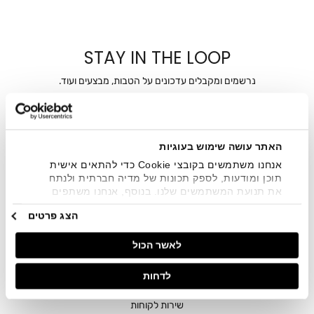
STAY IN THE LOOP
נרשמים ומקבלים עדכונים על הטבות, מבצעים ועוד.
מייל
אני מאשר/ת ומסכימ/ה לקבלת דיוור ישיר, הודעות ופרסומים
האתר עושה שימוש בעוגיות
שיווקיים בכלל פרטי הקשר המצויים בידי החברה ובכלל זה דוא"ל
SMS ועוד. המידע ייאסף בהתאם למדיניות הפרטיות של החברה.
אנחנו משתמשים בקובצי Cookie כדי להתאים אישית
"
צפייה במדיניות הפרטיות
".
תוכן ומודעות, לספק תכונות של מדיה חברתית ולנתח
את תנועת המשתמשים שלנו. בנוסף, אנחנו משתפים
מידע על אופן השימוש באתר שלנו עם השותפים שלנו
הצג פרטים
מתחומי המדיה החברתית, הפרסום וניתוח הנתונים.
גורמים אלה עשויים לשלב את הנתונים האלה עם מידע
לאשר הכול
אחר שסיפקתם או שהם אספו בעקבות השימוש שעשיתם
בשירותים שלהם.
לדחות
חנויות
שירות לקוחות