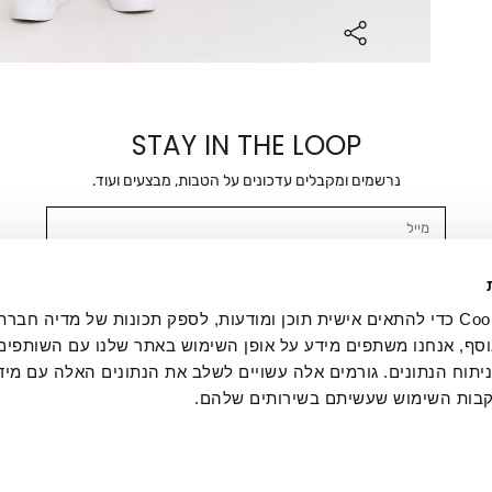
STAY IN THE LOOP
נרשמים ומקבלים עדכונים על הטבות, מבצעים ועוד.
מייל
אשר/ת ומסכימ/ה לקבלת דיוור ישיר, הודעות ופרסומים שיווקיים בכלל פרטי הקשר 
SMS ועוד. המידע ייאסף בהתאם למדיניות הפרטיות של החברה. "
במדיניות הפרטיות
".
אנחנו משתמשים בקובצי Cookie כדי להתאים אישית תוכן ומודעות, לספק תכונות של מדיה
סף, אנחנו משתפים מידע על אופן השימוש באתר שלנו עם השותפים
תוח הנתונים. גורמים אלה עשויים לשלב את הנתונים האלה עם מיד
בות השימוש שעשיתם בשירותים שלהם.
ת לקוחות
ההזמנות שלי
אודות
משלוחים
תקנון
מדיניות פרטי
דרושים
ביטול עסקה
מתנות לעסקים
תקנון גיפט קארד