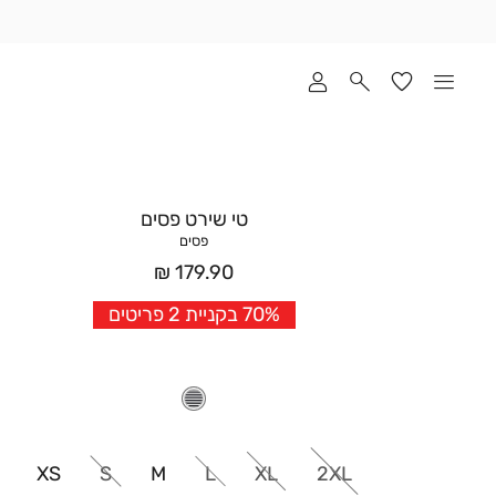
שלוח
ד
מי
סקים
ומך
כירה
אדר
טי שירט פסים
(1
פסים
מחיר
179.90 ₪
אחרי
70% בקניית 2 פריטים
הנחה
XS
S
M
L
XL
2XL