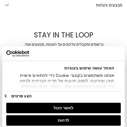
מבצעים והנחות
STAY IN THE LOOP
נרשמים ומקבלים עדכונים על הטבות, מבצעים ועוד.
מייל
האתר עושה שימוש בעוגיות
אני מאשר/ת ומסכימ/ה לקבלת דיוור ישיר, הודעות ופרסומים
שיווקיים בכלל פרטי הקשר המצויים בידי החברה ובכלל זה דוא"ל
אנחנו משתמשים בקובצי Cookie כדי להתאים אישית
SMS ועוד. המידע ייאסף בהתאם למדיניות הפרטיות של החברה.
תוכן ומודעות, לספק תכונות של מדיה חברתית ולנתח
"
צפייה במדיניות הפרטיות
".
את תנועת המשתמשים שלנו. בנוסף, אנחנו משתפים
מידע על אופן השימוש באתר שלנו עם השותפים שלנו
הצג פרטים
מתחומי המדיה החברתית, הפרסום וניתוח הנתונים.
גורמים אלה עשויים לשלב את הנתונים האלה עם מידע
לאשר הכול
אחר שסיפקתם או שהם אספו בעקבות השימוש שעשיתם
בשירותים שלהם.
לדחות
חנויות