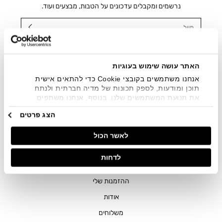
נרשמים ומקבלים עדכונים על הטבות, מבצעים ועוד.
מייל
אני מאשר/ת ומסכימ/ה לקבלת דיוור ישיר, הודעות ופרסומים
שיווקיים בכלל פרטי הקשר המצויים בידי החברה ובכלל זה דוא"ל
SMS ועוד. המידע ייאסף בהתאם למדיניות הפרטיות של החברה.
האתר עושה שימוש בעוגיות
"
צפייה במדיניות הפרטיות
".
אנחנו משתמשים בקובצי Cookie כדי להתאים אישית
תוכן ומודעות, לספק תכונות של מדיה חברתית ולנתח
את תנועת המשתמשים שלנו. בנוסף, אנחנו משתפים
מידע על אופן השימוש באתר שלנו עם השותפים שלנו
הצג פרטים
מתחומי המדיה החברתית, הפרסום וניתוח הנתונים.
גורמים אלה עשויים לשלב את הנתונים האלה עם מידע
לאשר הכול
אחר שסיפקתם או שהם אספו בעקבות השימוש שעשיתם
בשירותים שלהם.
חנויות
לדחות
שירות לקוחות
ההזמנות שלי
אודות
משלוחים