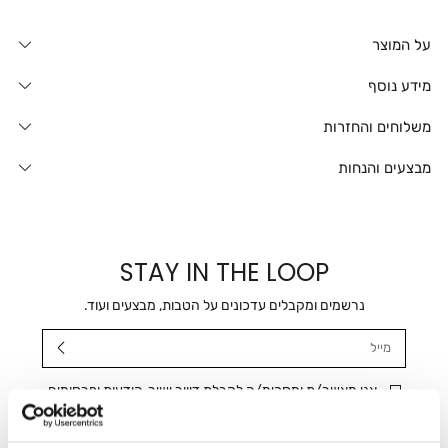
על המוצר
מידע נוסף
משלוחים והחזרות
מבצעים והנחות
STAY IN THE LOOP
נרשמים ומקבלים עדכונים על הטבות, מבצעים ועוד.
מייל
אני מאשר/ת ומסכימ/ה לקבלת דיוור ישיר, הודעות ופרסומים
שיווקיים בכלל פרטי הקשר המצויים בידי החברה ובכלל זה דוא"ל
SMS ועוד. המידע ייאסף בהתאם למדיניות הפרטיות של החברה.
"
צפייה במדיניות הפרטיות
".