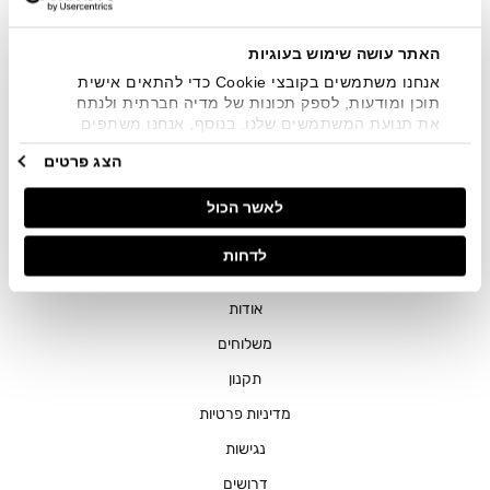
שיווקיים בכלל פרטי הקשר המצויים בידי החברה ובכלל זה דוא"ל
SMS ועוד. המידע ייאסף בהתאם למדיניות הפרטיות של החברה.
"
צפייה במדיניות הפרטיות
".
האתר עושה שימוש בעוגיות
אנחנו משתמשים בקובצי Cookie כדי להתאים אישית
תוכן ומודעות, לספק תכונות של מדיה חברתית ולנתח
את תנועת המשתמשים שלנו. בנוסף, אנחנו משתפים
מידע על אופן השימוש באתר שלנו עם השותפים שלנו
הצג פרטים
מתחומי המדיה החברתית, הפרסום וניתוח הנתונים.
גורמים אלה עשויים לשלב את הנתונים האלה עם מידע
חנויות
לאשר הכול
אחר שסיפקתם או שהם אספו בעקבות השימוש שעשיתם
בשירותים שלהם.
שירות לקוחות
לדחות
ההזמנות שלי
אודות
משלוחים
תקנון
מדיניות פרטיות
נגישות
דרושים