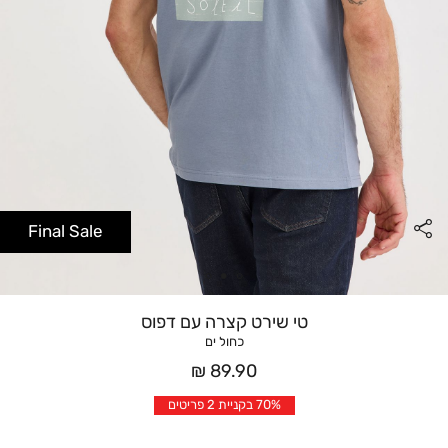
Final Sale
טי שירט קצרה עם דפוס
כחול ים
מחיר
89.90 ₪
אחרי
70% בקניית 2 פריטים
הנחה