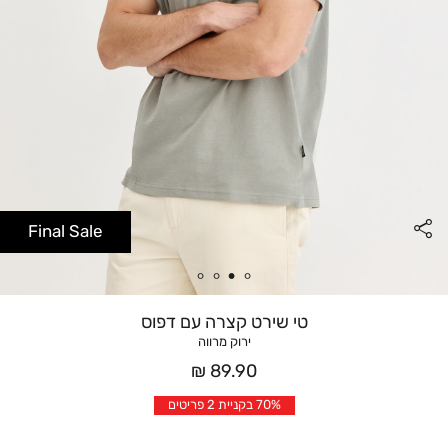
Final Sale
טי שירט קצרה עם דפוס
ירוק מרווה
מחיר
89.90 ₪
אחרי
70% בקניית 2 פריטים
הנחה