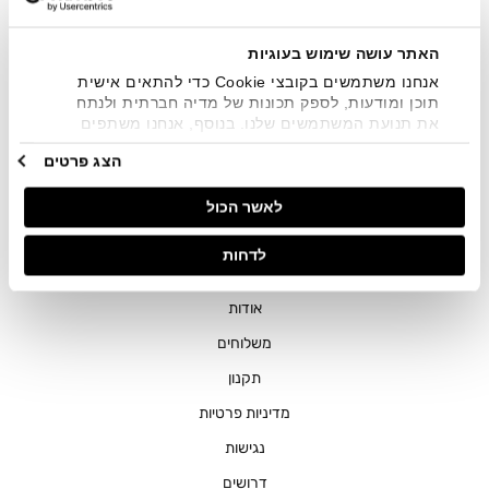
שיווקיים בכלל פרטי הקשר המצויים בידי החברה ובכלל זה דוא"ל
SMS ועוד. המידע ייאסף בהתאם למדיניות הפרטיות של החברה.
"
צפייה במדיניות הפרטיות
".
האתר עושה שימוש בעוגיות
אנחנו משתמשים בקובצי Cookie כדי להתאים אישית
תוכן ומודעות, לספק תכונות של מדיה חברתית ולנתח
את תנועת המשתמשים שלנו. בנוסף, אנחנו משתפים
מידע על אופן השימוש באתר שלנו עם השותפים שלנו
הצג פרטים
מתחומי המדיה החברתית, הפרסום וניתוח הנתונים.
גורמים אלה עשויים לשלב את הנתונים האלה עם מידע
חנויות
לאשר הכול
אחר שסיפקתם או שהם אספו בעקבות השימוש שעשיתם
בשירותים שלהם.
שירות לקוחות
לדחות
ההזמנות שלי
אודות
משלוחים
תקנון
מדיניות פרטיות
נגישות
דרושים