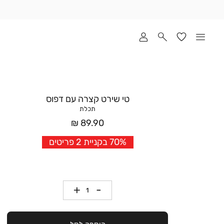
שלוח
ד
מי
סקים
ומך
כירה
אדר
טי שירט קצרה עם דפוס
(1
תכלת
מחיר
89.90 ₪
אחרי
70% בקניית 2 פריטים
הנחה
כמות