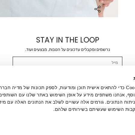
STAY IN THE LOOP
נרשמים ומקבלים עדכונים על הטבות, מבצעים ועוד.
מייל
אשר/ת ומסכימ/ה לקבלת דיוור ישיר, הודעות ופרסומים שיווקיים בכלל פרטי הקשר 
SMS ועוד. המידע ייאסף בהתאם למדיניות הפרטיות של החברה. "
במדיניות הפרטיות
".
אנחנו משתמשים בקובצי Cookie כדי להתאים אישית תוכן ומודעות, לספק תכונות של מדיה
סף, אנחנו משתפים מידע על אופן השימוש באתר שלנו עם השותפים
תוח הנתונים. גורמים אלה עשויים לשלב את הנתונים האלה עם מיד
בות השימוש שעשיתם בשירותים שלהם.
ת לקוחות
ההזמנות שלי
אודות
משלוחים
תקנון
מדיניות פרטי
דרושים
ביטול עסקה
מתנות לעסקים
תקנון גיפט קארד