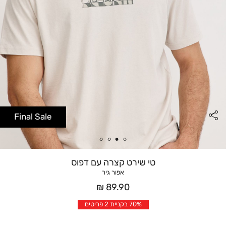
Final Sale
טי שירט קצרה עם דפוס
אפור גיר
מחיר
89.90 ₪
אחרי
70% בקניית 2 פריטים
הנחה