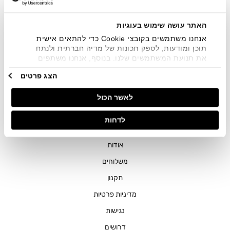
שיווקיים בכלל פרטי הקשר המצויים בידי החברה ובכלל זה דוא"ל
SMS ועוד. המידע ייאסף בהתאם למדיניות הפרטיות של החברה.
"
צפייה במדיניות הפרטיות
".
האתר עושה שימוש בעוגיות
אנחנו משתמשים בקובצי Cookie כדי להתאים אישית
תוכן ומודעות, לספק תכונות של מדיה חברתית ולנתח
את תנועת המשתמשים שלנו. בנוסף, אנחנו משתפים
מידע על אופן השימוש באתר שלנו עם השותפים שלנו
הצג פרטים
מתחומי המדיה החברתית, הפרסום וניתוח הנתונים.
גורמים אלה עשויים לשלב את הנתונים האלה עם מידע
חנויות
לאשר הכול
אחר שסיפקתם או שהם אספו בעקבות השימוש שעשיתם
בשירותים שלהם.
שירות לקוחות
לדחות
ההזמנות שלי
אודות
משלוחים
תקנון
מדיניות פרטיות
נגישות
דרושים