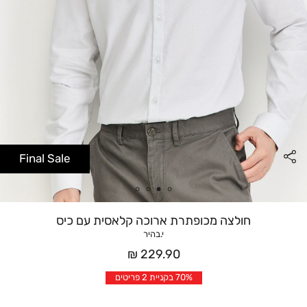
Final Sale
חולצה מכופתרת ארוכה קלאסית עם כיס
י.בהיר
מחיר
229.90 ₪
אחרי
70% בקניית 2 פריטים
הנחה