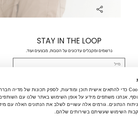
STAY IN THE LOOP
נרשמים ומקבלים עדכונים על הטבות, מבצעים ועוד.
מייל
אשר/ת ומסכימ/ה לקבלת דיוור ישיר, הודעות ופרסומים שיווקיים בכלל פרטי הקשר 
SMS ועוד. המידע ייאסף בהתאם למדיניות הפרטיות של החברה. "
במדיניות הפרטיות
".
אנחנו משתמשים בקובצי Cookie כדי להתאים אישית תוכן ומודעות, לספק תכונות של מדיה
סף, אנחנו משתפים מידע על אופן השימוש באתר שלנו עם השותפים
תוח הנתונים. גורמים אלה עשויים לשלב את הנתונים האלה עם מיד
בות השימוש שעשיתם בשירותים שלהם.
ת לקוחות
ההזמנות שלי
אודות
משלוחים
תקנון
מדיניות פרטי
דרושים
ביטול עסקה
מתנות לעסקים
תקנון גיפט קארד