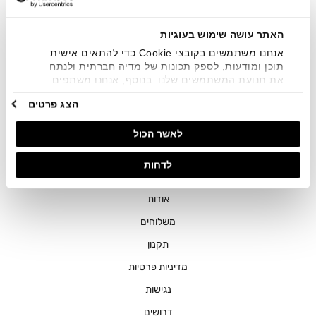
שיווקיים בכלל פרטי הקשר המצויים בידי החברה ובכלל זה דוא"ל
SMS ועוד. המידע ייאסף בהתאם למדיניות הפרטיות של החברה.
"
צפייה במדיניות הפרטיות
".
האתר עושה שימוש בעוגיות
אנחנו משתמשים בקובצי Cookie כדי להתאים אישית
תוכן ומודעות, לספק תכונות של מדיה חברתית ולנתח
את תנועת המשתמשים שלנו. בנוסף, אנחנו משתפים
מידע על אופן השימוש באתר שלנו עם השותפים שלנו
הצג פרטים
מתחומי המדיה החברתית, הפרסום וניתוח הנתונים.
גורמים אלה עשויים לשלב את הנתונים האלה עם מידע
חנויות
לאשר הכול
אחר שסיפקתם או שהם אספו בעקבות השימוש שעשיתם
בשירותים שלהם.
שירות לקוחות
לדחות
ההזמנות שלי
אודות
משלוחים
תקנון
מדיניות פרטיות
נגישות
דרושים