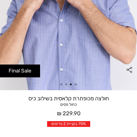
Final Sale
חולצה מכופתרת קלאסית בשילוב כיס
כחול פסים
מחיר
229.90 ₪
אחרי
70% בקניית 2 פריטים
הנחה