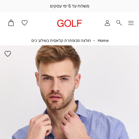
משלוח עד 5 ימי עסקים
שלוח
ד
מי
סקים
Home
חולצה מכופתרת קל
Home
חולצה מכופתרת קלאסית בשילוב כיס
ומך
כירה
הו
אדר
למ
(1