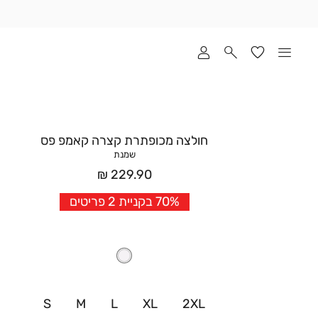
שלוח
ד
מי
סקים
ומך
כירה
אדר
חולצה מכופתרת קצרה קאמפ פס
(1
שמנת
מחיר
229.90 ₪
אחרי
70% בקניית 2 פריטים
הנחה
S
M
L
XL
2XL