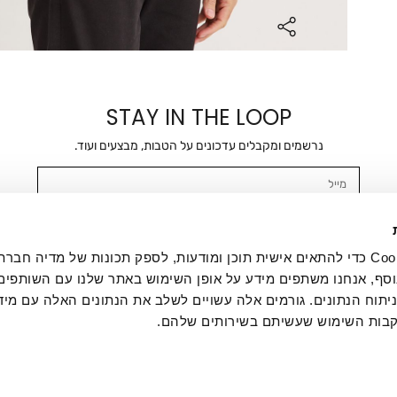
STAY IN THE LOOP
נרשמים ומקבלים עדכונים על הטבות, מבצעים ועוד.
מייל
אשר/ת ומסכימ/ה לקבלת דיוור ישיר, הודעות ופרסומים שיווקיים בכלל פרטי הקשר 
SMS ועוד. המידע ייאסף בהתאם למדיניות הפרטיות של החברה. "
במדיניות הפרטיות
".
אנחנו משתמשים בקובצי Cookie כדי להתאים אישית תוכן ומודעות, לספק תכונות של מדיה
סף, אנחנו משתפים מידע על אופן השימוש באתר שלנו עם השותפים
תוח הנתונים. גורמים אלה עשויים לשלב את הנתונים האלה עם מיד
בות השימוש שעשיתם בשירותים שלהם.
ת לקוחות
ההזמנות שלי
אודות
משלוחים
תקנון
מדיניות פרטי
דרושים
ביטול עסקה
מתנות לעסקים
תקנון גיפט קארד