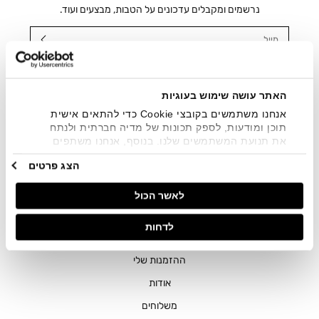
נרשמים ומקבלים עדכונים על הטבות, מבצעים ועוד.
מייל
אני מאשר/ת ומסכימ/ה לקבלת דיוור ישיר, הודעות ופרסומים
שיווקיים בכלל פרטי הקשר המצויים בידי החברה ובכלל זה דוא"ל
SMS ועוד. המידע ייאסף בהתאם למדיניות הפרטיות של החברה.
האתר עושה שימוש בעוגיות
"
צפייה במדיניות הפרטיות
".
אנחנו משתמשים בקובצי Cookie כדי להתאים אישית
תוכן ומודעות, לספק תכונות של מדיה חברתית ולנתח
את תנועת המשתמשים שלנו. בנוסף, אנחנו משתפים
מידע על אופן השימוש באתר שלנו עם השותפים שלנו
הצג פרטים
מתחומי המדיה החברתית, הפרסום וניתוח הנתונים.
גורמים אלה עשויים לשלב את הנתונים האלה עם מידע
לאשר הכול
אחר שסיפקתם או שהם אספו בעקבות השימוש שעשיתם
בשירותים שלהם.
חנויות
לדחות
שירות לקוחות
ההזמנות שלי
אודות
משלוחים