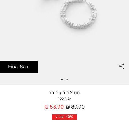
Final Sale
סט 2 טבעות לב
אפור כסף
מחיר
מחיר
53.90 ₪
89.90 ₪
רגיל
אחרי
40% הנחה
הנחה