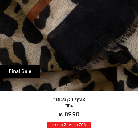
Final Sale
צעיף דק מנומר
שחור
מחיר
89.90 ₪
אחרי
70% בקניית 2 פריטים
הנחה