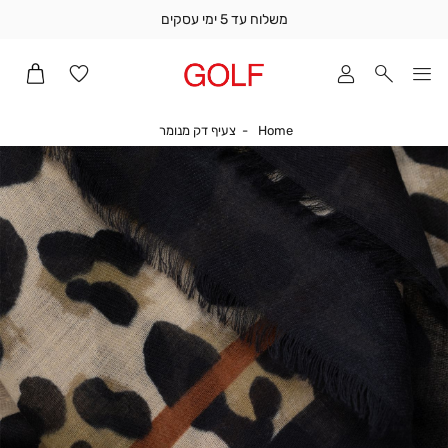
משלוח עד 5 ימי עסקים
שלוח
ד
מי
סקים
Home
צעיף דק מנומר
Home
צעיף דק מנומר
ומך
כירה
הו
אדר
למ
(1