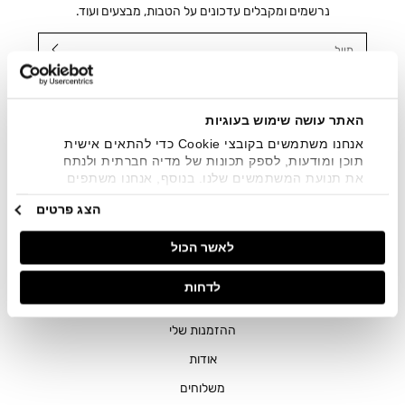
נרשמים ומקבלים עדכונים על הטבות, מבצעים ועוד.
מייל
אני מאשר/ת ומסכימ/ה לקבלת דיוור ישיר, הודעות ופרסומים
שיווקיים בכלל פרטי הקשר המצויים בידי החברה ובכלל זה דוא"ל
SMS ועוד. המידע ייאסף בהתאם למדיניות הפרטיות של החברה.
האתר עושה שימוש בעוגיות
"
צפייה במדיניות הפרטיות
".
אנחנו משתמשים בקובצי Cookie כדי להתאים אישית
תוכן ומודעות, לספק תכונות של מדיה חברתית ולנתח
את תנועת המשתמשים שלנו. בנוסף, אנחנו משתפים
מידע על אופן השימוש באתר שלנו עם השותפים שלנו
הצג פרטים
מתחומי המדיה החברתית, הפרסום וניתוח הנתונים.
גורמים אלה עשויים לשלב את הנתונים האלה עם מידע
לאשר הכול
אחר שסיפקתם או שהם אספו בעקבות השימוש שעשיתם
בשירותים שלהם.
חנויות
לדחות
שירות לקוחות
ההזמנות שלי
אודות
משלוחים