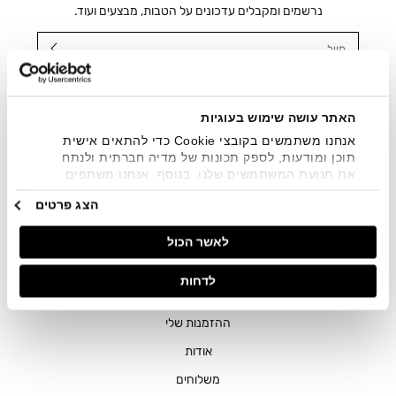
נרשמים ומקבלים עדכונים על הטבות, מבצעים ועוד.
מייל
אני מאשר/ת ומסכימ/ה לקבלת דיוור ישיר, הודעות ופרסומים
שיווקיים בכלל פרטי הקשר המצויים בידי החברה ובכלל זה דוא"ל
SMS ועוד. המידע ייאסף בהתאם למדיניות הפרטיות של החברה.
האתר עושה שימוש בעוגיות
"
צפייה במדיניות הפרטיות
".
אנחנו משתמשים בקובצי Cookie כדי להתאים אישית
תוכן ומודעות, לספק תכונות של מדיה חברתית ולנתח
את תנועת המשתמשים שלנו. בנוסף, אנחנו משתפים
מידע על אופן השימוש באתר שלנו עם השותפים שלנו
הצג פרטים
מתחומי המדיה החברתית, הפרסום וניתוח הנתונים.
גורמים אלה עשויים לשלב את הנתונים האלה עם מידע
לאשר הכול
אחר שסיפקתם או שהם אספו בעקבות השימוש שעשיתם
בשירותים שלהם.
חנויות
לדחות
שירות לקוחות
ההזמנות שלי
אודות
משלוחים