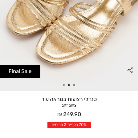
Final Sale
סנדלי רצועות במראה עור
צהוב זהב
מחיר
249.90 ₪
אחרי
70% בקניית 2 פריטים
הנחה