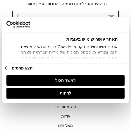
נרשמים ומקבלים עדכונים על הטבות, מבצעים ועוד.
מייל
אני מאשר/ת ומסכימ/ה לקבלת דיוור ישיר, הודעות ופרסומים
שיווקיים בכלל פרטי הקשר המצויים בידי החברה ובכלל זה דוא"ל
SMS ועוד. המידע ייאסף בהתאם למדיניות הפרטיות של החברה.
האתר עושה שימוש בעוגיות
"
צפייה במדיניות הפרטיות
".
אנחנו משתמשים בקובצי Cookie כדי להתאים אישית
תוכן ומודעות, לספק תכונות של מדיה חברתית ולנתח
את תנועת המשתמשים שלנו. בנוסף, אנחנו משתפים
מידע על אופן השימוש באתר שלנו עם השותפים שלנו
הצג פרטים
מתחומי המדיה החברתית, הפרסום וניתוח הנתונים.
גורמים אלה עשויים לשלב את הנתונים האלה עם מידע
לאשר הכול
אחר שסיפקתם או שהם אספו בעקבות השימוש שעשיתם
בשירותים שלהם.
חנויות
לדחות
שירות לקוחות
ההזמנות שלי
אודות
משלוחים