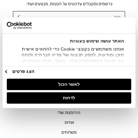
נרשמים ומקבלים עדכונים על הטבות, מבצעים ועוד.
מייל
אני מאשר/ת ומסכימ/ה לקבלת דיוור ישיר, הודעות ופרסומים
שיווקיים בכלל פרטי הקשר המצויים בידי החברה ובכלל זה דוא"ל
SMS ועוד. המידע ייאסף בהתאם למדיניות הפרטיות של החברה.
האתר עושה שימוש בעוגיות
"
צפייה במדיניות הפרטיות
".
אנחנו משתמשים בקובצי Cookie כדי להתאים אישית
תוכן ומודעות, לספק תכונות של מדיה חברתית ולנתח
את תנועת המשתמשים שלנו. בנוסף, אנחנו משתפים
מידע על אופן השימוש באתר שלנו עם השותפים שלנו
הצג פרטים
מתחומי המדיה החברתית, הפרסום וניתוח הנתונים.
גורמים אלה עשויים לשלב את הנתונים האלה עם מידע
לאשר הכול
אחר שסיפקתם או שהם אספו בעקבות השימוש שעשיתם
בשירותים שלהם.
חנויות
לדחות
שירות לקוחות
ההזמנות שלי
אודות
משלוחים