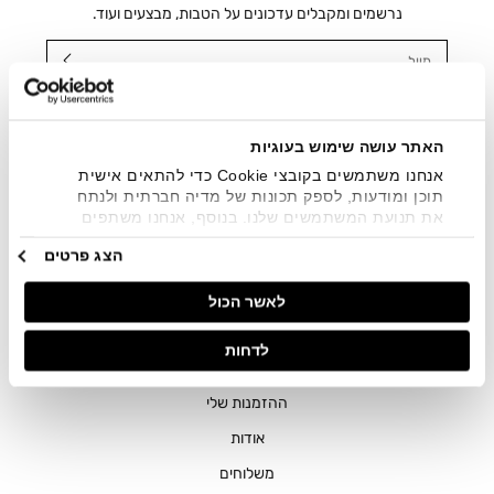
נרשמים ומקבלים עדכונים על הטבות, מבצעים ועוד.
מייל
אני מאשר/ת ומסכימ/ה לקבלת דיוור ישיר, הודעות ופרסומים
שיווקיים בכלל פרטי הקשר המצויים בידי החברה ובכלל זה דוא"ל
SMS ועוד. המידע ייאסף בהתאם למדיניות הפרטיות של החברה.
האתר עושה שימוש בעוגיות
"
צפייה במדיניות הפרטיות
".
אנחנו משתמשים בקובצי Cookie כדי להתאים אישית
תוכן ומודעות, לספק תכונות של מדיה חברתית ולנתח
את תנועת המשתמשים שלנו. בנוסף, אנחנו משתפים
מידע על אופן השימוש באתר שלנו עם השותפים שלנו
הצג פרטים
מתחומי המדיה החברתית, הפרסום וניתוח הנתונים.
גורמים אלה עשויים לשלב את הנתונים האלה עם מידע
לאשר הכול
אחר שסיפקתם או שהם אספו בעקבות השימוש שעשיתם
בשירותים שלהם.
חנויות
לדחות
שירות לקוחות
ההזמנות שלי
אודות
משלוחים