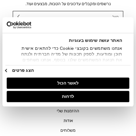
נרשמים ומקבלים עדכונים על הטבות, מבצעים ועוד.
מייל
אני מאשר/ת ומסכימ/ה לקבלת דיוור ישיר, הודעות ופרסומים
שיווקיים בכלל פרטי הקשר המצויים בידי החברה ובכלל זה דוא"ל
SMS ועוד. המידע ייאסף בהתאם למדיניות הפרטיות של החברה.
האתר עושה שימוש בעוגיות
"
צפייה במדיניות הפרטיות
".
אנחנו משתמשים בקובצי Cookie כדי להתאים אישית
תוכן ומודעות, לספק תכונות של מדיה חברתית ולנתח
את תנועת המשתמשים שלנו. בנוסף, אנחנו משתפים
מידע על אופן השימוש באתר שלנו עם השותפים שלנו
הצג פרטים
מתחומי המדיה החברתית, הפרסום וניתוח הנתונים.
גורמים אלה עשויים לשלב את הנתונים האלה עם מידע
לאשר הכול
אחר שסיפקתם או שהם אספו בעקבות השימוש שעשיתם
בשירותים שלהם.
חנויות
לדחות
שירות לקוחות
ההזמנות שלי
אודות
משלוחים