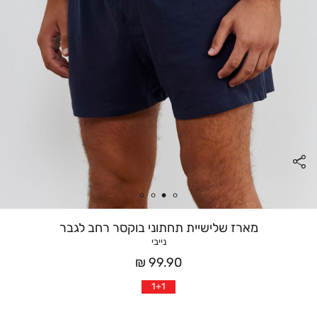
מארז שלישיית תחתוני בוקסר רחב לגבר
נייבי
מחיר
99.90 ₪
אחרי
1+1
הנחה