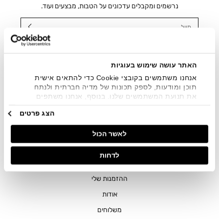
נרשמים ומקבלים עדכונים על הטבות, מבצעים ועוד.
מייל
אני מאשר/ת ומסכימ/ה לקבלת דיוור ישיר, הודעות ופרסומים
שיווקיים בכלל פרטי הקשר המצויים בידי החברה ובכלל זה דוא"ל
SMS ועוד. המידע ייאסף בהתאם למדיניות הפרטיות של החברה.
האתר עושה שימוש בעוגיות
"
צפייה במדיניות הפרטיות
".
אנחנו משתמשים בקובצי Cookie כדי להתאים אישית
תוכן ומודעות, לספק תכונות של מדיה חברתית ולנתח
את תנועת המשתמשים שלנו. בנוסף, אנחנו משתפים
מידע על אופן השימוש באתר שלנו עם השותפים שלנו
הצג פרטים
מתחומי המדיה החברתית, הפרסום וניתוח הנתונים.
גורמים אלה עשויים לשלב את הנתונים האלה עם מידע
לאשר הכול
אחר שסיפקתם או שהם אספו בעקבות השימוש שעשיתם
בשירותים שלהם.
חנויות
לדחות
שירות לקוחות
ההזמנות שלי
אודות
משלוחים