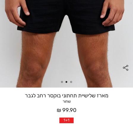
מארז שלישיית תחתוני בוקסר רחב לגבר
שחור
מחיר
99.90 ₪
אחרי
1+1
הנחה