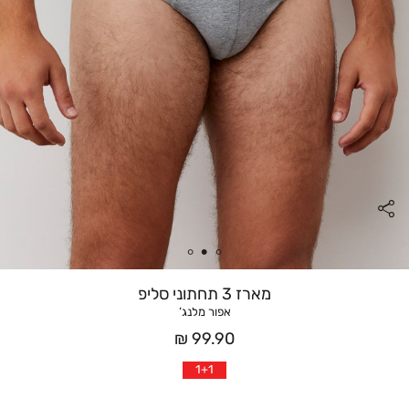
מארז 3 תחתוני סליפ
אפור מלנג’
מחיר
99.90 ₪
אחרי
1+1
הנחה