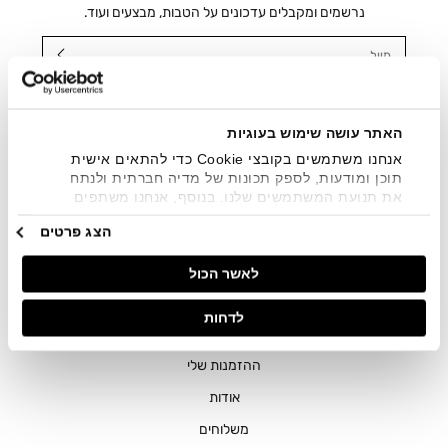
נרשמים ומקבלים עדכונים על הטבות, מבצעים ועוד.
מייל
אני מאשר/ת ומסכימ/ה לקבלת דיוור ישיר, הודעות ופרסומים
שיווקיים בכלל פרטי הקשר המצויים בידי החברה ובכלל זה דוא"ל
SMS ועוד. המידע ייאסף בהתאם למדיניות הפרטיות של החברה.
האתר עושה שימוש בעוגיות
"
צפייה במדיניות הפרטיות
".
אנחנו משתמשים בקובצי Cookie כדי להתאים אישית
תוכן ומודעות, לספק תכונות של מדיה חברתית ולנתח
את תנועת המשתמשים שלנו. בנוסף, אנחנו משתפים
מידע על אופן השימוש באתר שלנו עם השותפים שלנו
הצג פרטים
מתחומי המדיה החברתית, הפרסום וניתוח הנתונים.
גורמים אלה עשויים לשלב את הנתונים האלה עם מידע
לאשר הכול
אחר שסיפקתם או שהם אספו בעקבות השימוש שעשיתם
בשירותים שלהם.
חנויות
לדחות
שירות לקוחות
ההזמנות שלי
אודות
משלוחים