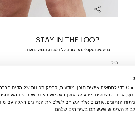
STAY IN THE LOOP
נרשמים ומקבלים עדכונים על הטבות, מבצעים ועוד.
מייל
אשר/ת ומסכימ/ה לקבלת דיוור ישיר, הודעות ופרסומים שיווקיים בכלל פרטי הקשר 
SMS ועוד. המידע ייאסף בהתאם למדיניות הפרטיות של החברה. "
במדיניות הפרטיות
".
אנחנו משתמשים בקובצי Cookie כדי להתאים אישית תוכן ומודעות, לספק תכונות של מדיה
סף, אנחנו משתפים מידע על אופן השימוש באתר שלנו עם השותפים
תוח הנתונים. גורמים אלה עשויים לשלב את הנתונים האלה עם מיד
בות השימוש שעשיתם בשירותים שלהם.
ת לקוחות
ההזמנות שלי
אודות
משלוחים
תקנון
מדיניות פרטי
דרושים
ביטול עסקה
מתנות לעסקים
תקנון גיפט קארד