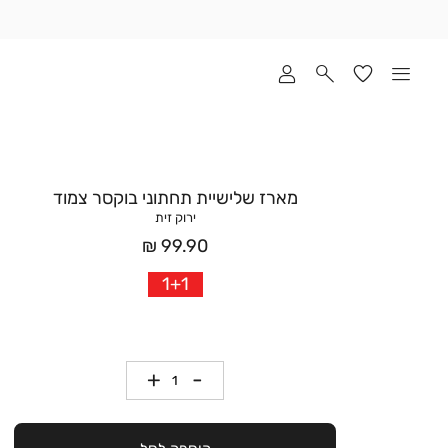
שלוח
ד
מי
סקים
ומך
כירה
אדר
מארז שלישיית תחתוני בוקסר צמוד
(1
ירוק זית
מחיר
99.90 ₪
אחרי
1+1
הנחה
כמות