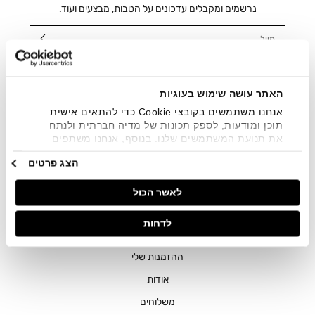
נרשמים ומקבלים עדכונים על הטבות, מבצעים ועוד.
מייל
אני מאשר/ת ומסכימ/ה לקבלת דיוור ישיר, הודעות ופרסומים
שיווקיים בכלל פרטי הקשר המצויים בידי החברה ובכלל זה דוא"ל
SMS ועוד. המידע ייאסף בהתאם למדיניות הפרטיות של החברה.
האתר עושה שימוש בעוגיות
"
צפייה במדיניות הפרטיות
".
אנחנו משתמשים בקובצי Cookie כדי להתאים אישית
תוכן ומודעות, לספק תכונות של מדיה חברתית ולנתח
את תנועת המשתמשים שלנו. בנוסף, אנחנו משתפים
מידע על אופן השימוש באתר שלנו עם השותפים שלנו
הצג פרטים
מתחומי המדיה החברתית, הפרסום וניתוח הנתונים.
גורמים אלה עשויים לשלב את הנתונים האלה עם מידע
לאשר הכול
אחר שסיפקתם או שהם אספו בעקבות השימוש שעשיתם
בשירותים שלהם.
חנויות
לדחות
שירות לקוחות
ההזמנות שלי
אודות
משלוחים