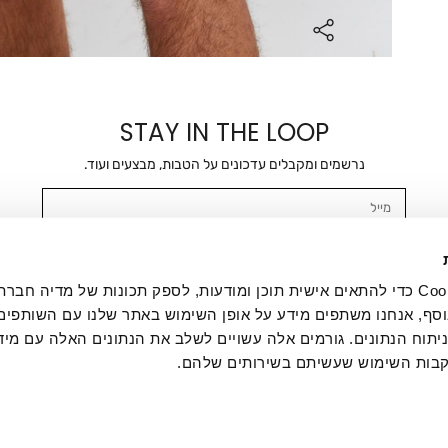
STAY IN THE LOOP
נרשמים ומקבלים עדכונים על הטבות, מבצעים ועוד.
מייל
אשר/ת ומסכימ/ה לקבלת דיוור ישיר, הודעות ופרסומים שיווקיים בכלל פרטי הקשר 
SMS ועוד. המידע ייאסף בהתאם למדיניות הפרטיות של החברה. "
במדיניות הפרטיות
".
אנחנו משתמשים בקובצי Cookie כדי להתאים אישית תוכן ומודעות, לספק תכונות של מדיה
סף, אנחנו משתפים מידע על אופן השימוש באתר שלנו עם השותפים
תוח הנתונים. גורמים אלה עשויים לשלב את הנתונים האלה עם מיד
בות השימוש שעשיתם בשירותים שלהם.
ת לקוחות
ההזמנות שלי
אודות
משלוחים
תקנון
מדיניות פרטי
דרושים
ביטול עסקה
מתנות לעסקים
תקנון גיפט קארד