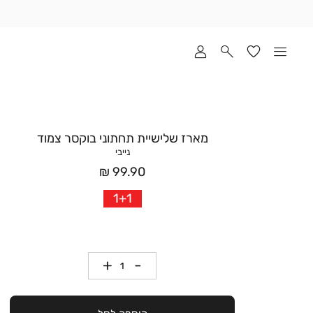
שלוח
ד
מי
סקים
ומך
כירה
אדר
מארז שלישיית תחתוני בוקסר צמוד
(1
נייבי
מחיר
99.90 ₪
אחרי
1+1
הנחה
כמות