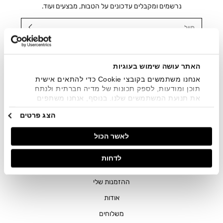
נרשמים ומקבלים עדכונים על הטבות, מבצעים ועוד.
מייל
אני מאשר/ת ומסכימ/ה לקבלת דיוור ישיר, הודעות ופרסומים
שיווקיים בכלל פרטי הקשר המצויים בידי החברה ובכלל זה דוא"ל
SMS ועוד. המידע ייאסף בהתאם למדיניות הפרטיות של החברה.
האתר עושה שימוש בעוגיות
"
צפייה במדיניות הפרטיות
".
אנחנו משתמשים בקובצי Cookie כדי להתאים אישית
תוכן ומודעות, לספק תכונות של מדיה חברתית ולנתח
את תנועת המשתמשים שלנו. בנוסף, אנחנו משתפים
מידע על אופן השימוש באתר שלנו עם השותפים שלנו
הצג פרטים
מתחומי המדיה החברתית, הפרסום וניתוח הנתונים.
גורמים אלה עשויים לשלב את הנתונים האלה עם מידע
לאשר הכול
אחר שסיפקתם או שהם אספו בעקבות השימוש שעשיתם
בשירותים שלהם.
חנויות
לדחות
שירות לקוחות
ההזמנות שלי
אודות
משלוחים