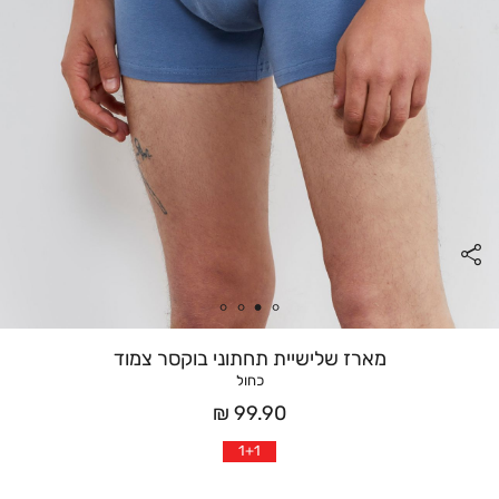
מארז שלישיית תחתוני בוקסר צמוד
כחול
מחיר
99.90 ₪
אחרי
1+1
הנחה