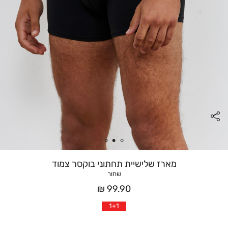
מארז שלישיית תחתוני בוקסר צמוד
שחור
מחיר
99.90 ₪
אחרי
1+1
הנחה