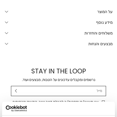
על המוצר
מידע נוסף
משלוחים והחזרות
מבצעים והנחות
STAY IN THE LOOP
נרשמים ומקבלים עדכונים על הטבות, מבצעים ועוד.
מייל
אני מאשר/ת ומסכימ/ה לקבלת דיוור ישיר, הודעות ופרסומים
שיווקיים בכלל פרטי הקשר המצויים בידי החברה ובכלל זה דוא"ל
SMS ועוד. המידע ייאסף בהתאם למדיניות הפרטיות של החברה.
"
צפייה במדיניות הפרטיות
".