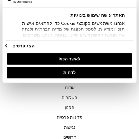
שיווקיים בכלל פרטי הקשר המצויים בידי החברה ובכלל זה דוא"ל
SMS ועוד. המידע ייאסף בהתאם למדיניות הפרטיות של החברה.
"
צפייה במדיניות הפרטיות
".
האתר עושה שימוש בעוגיות
אנחנו משתמשים בקובצי Cookie כדי להתאים אישית
תוכן ומודעות, לספק תכונות של מדיה חברתית ולנתח
את תנועת המשתמשים שלנו. בנוסף, אנחנו משתפים
מידע על אופן השימוש באתר שלנו עם השותפים שלנו
הצג פרטים
מתחומי המדיה החברתית, הפרסום וניתוח הנתונים.
גורמים אלה עשויים לשלב את הנתונים האלה עם מידע
חנויות
לאשר הכול
אחר שסיפקתם או שהם אספו בעקבות השימוש שעשיתם
בשירותים שלהם.
שירות לקוחות
לדחות
ההזמנות שלי
אודות
משלוחים
תקנון
מדיניות פרטיות
נגישות
דרושים