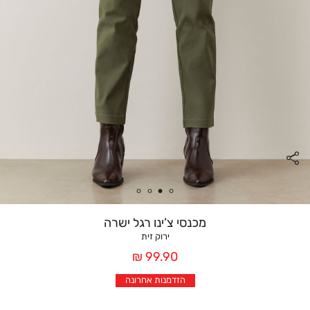
מכנסי צ’ינו רגל ישרה
ירוק זית
מחיר
99.90 ₪
אחרי
הזדמנות אחרונה
הנחה