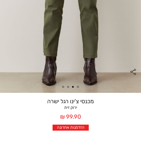
מכנסי צ’ינו רגל ישרה
ירוק זית
מחיר
99.90 ₪
אחרי
הזדמנות אחרונה
הנחה