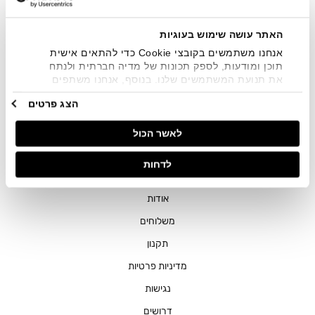
שיווקיים בכלל פרטי הקשר המצויים בידי החברה ובכלל זה דוא"ל
SMS ועוד. המידע ייאסף בהתאם למדיניות הפרטיות של החברה.
"
צפייה במדיניות הפרטיות
".
האתר עושה שימוש בעוגיות
אנחנו משתמשים בקובצי Cookie כדי להתאים אישית
תוכן ומודעות, לספק תכונות של מדיה חברתית ולנתח
את תנועת המשתמשים שלנו. בנוסף, אנחנו משתפים
מידע על אופן השימוש באתר שלנו עם השותפים שלנו
הצג פרטים
מתחומי המדיה החברתית, הפרסום וניתוח הנתונים.
גורמים אלה עשויים לשלב את הנתונים האלה עם מידע
חנויות
לאשר הכול
אחר שסיפקתם או שהם אספו בעקבות השימוש שעשיתם
בשירותים שלהם.
שירות לקוחות
לדחות
ההזמנות שלי
אודות
משלוחים
תקנון
מדיניות פרטיות
נגישות
דרושים