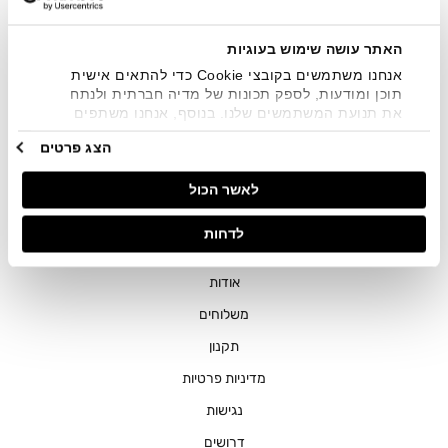
שיווקיים בכלל פרטי הקשר המצויים בידי החברה ובכלל זה דוא"ל
SMS ועוד. המידע ייאסף בהתאם למדיניות הפרטיות של החברה.
"
צפייה במדיניות הפרטיות
".
האתר עושה שימוש בעוגיות
אנחנו משתמשים בקובצי Cookie כדי להתאים אישית
תוכן ומודעות, לספק תכונות של מדיה חברתית ולנתח
את תנועת המשתמשים שלנו. בנוסף, אנחנו משתפים
מידע על אופן השימוש באתר שלנו עם השותפים שלנו
הצג פרטים
מתחומי המדיה החברתית, הפרסום וניתוח הנתונים.
גורמים אלה עשויים לשלב את הנתונים האלה עם מידע
חנויות
לאשר הכול
אחר שסיפקתם או שהם אספו בעקבות השימוש שעשיתם
בשירותים שלהם.
שירות לקוחות
לדחות
ההזמנות שלי
אודות
משלוחים
תקנון
מדיניות פרטיות
נגישות
דרושים